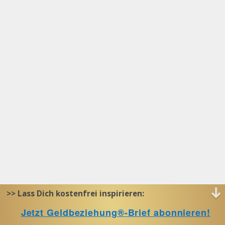
>> Lass Dich kostenfrei inspirieren:
Jetzt Geldbeziehung®-Brief abonnieren!