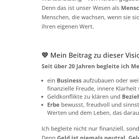
Denn das ist unser Wesen als
Mensc
Menschen, die wachsen, wenn sie sic
ihren eigenen Wert.
💛
Mein Beitrag zu dieser Visi
Seit über 20 Jahren begleite ich M
ein
Business
aufzubauen oder weit
finanzielle Freude, innere Klarhe
Geldkonflikte zu klären und
Bezie
Erbe
bewusst, freudvoll und sinnst
Werten und dem Leben, das darau
Ich begleite nicht nur finanziell, so
Denn
Geld ist niemals neutral. Gel