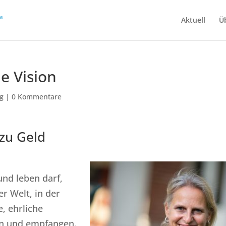
Aktuell
Ü
e Vision
g
|
0 Kommentare
zu Geld
nd leben darf,
er Welt, in der
e, ehrliche
en und empfangen.