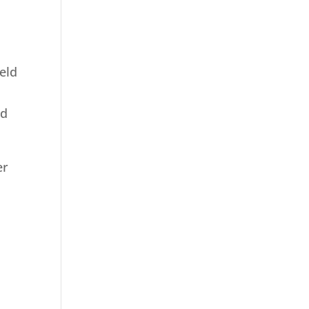
eld
nd
er