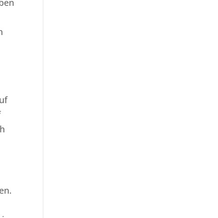
eben
h
uf
f
ch
en.