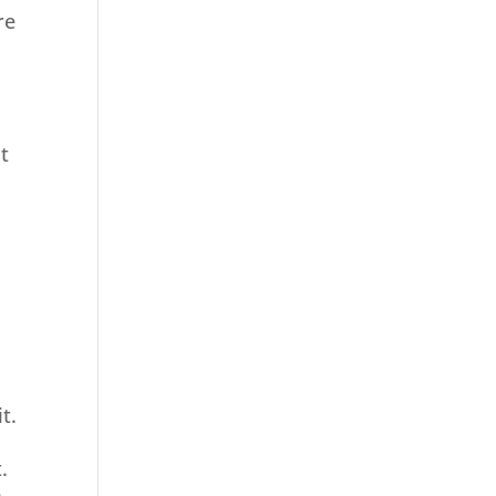
re
t
s
t.
.