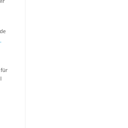
ir
nde
t
 für
l