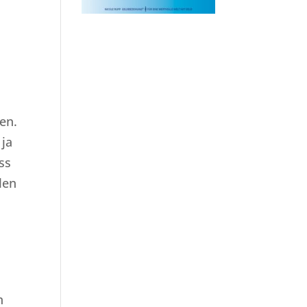
en.
 ja
ss
len
n