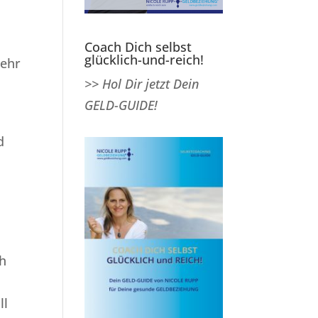
Coach Dich selbst
glücklich-und-reich!
mehr
>> Hol Dir jetzt Dein
GELD-GUIDE!
d
ch
ll