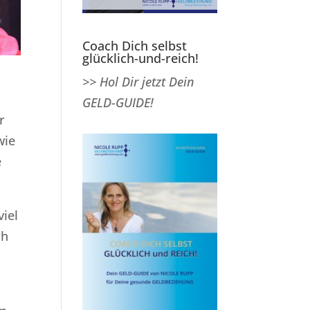
Coach Dich selbst
glücklich-und-reich!
>> Hol Dir jetzt Dein
GELD-GUIDE!
r
wie
e
viel
ch