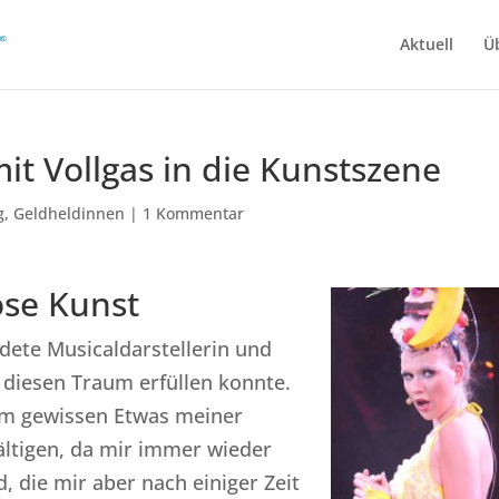
Aktuell
Ü
it Vollgas in die Kunstszene
g
,
Geldheldinnen
|
1 Kommentar
ose Kunst
ldete Musicaldarstellerin und
r diesen Traum erfüllen konnte.
dem gewissen Etwas meiner
ältigen, da mir immer wieder
, die mir aber nach einiger Zeit