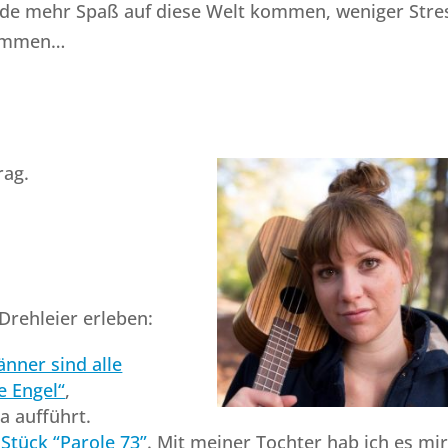
rde mehr Spaß auf diese Welt kommen, weniger Stre
kommen…
rag.
 Drehleier erleben:
nner sind alle
e Engel“
,
a aufführt.
 Stück “Parole 73”
. Mit meiner Tochter hab ich es mi