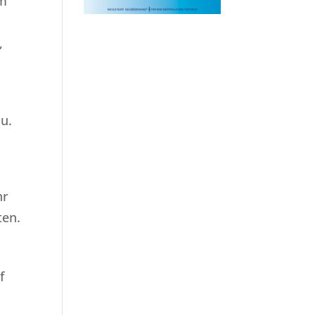
em
n
,
u.
hr
ten.
f