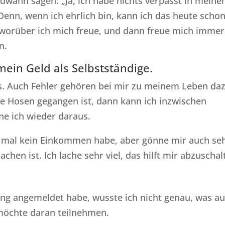
dwann sagen: „Ja, ich habe nichts verpasst in mein
Denn, wenn ich ehrlich bin, kann ich das heute scho
n, worüber ich mich freue, und dann freue mich immer
n.
 mein Geld als Selbstständige.
aus. Auch Fehler gehören bei mir zu meinem Leben daz
ie Hosen gegangen ist, dann kann ich inzwischen
ne ich wieder daraus.
ich mal kein Einkommen habe, aber gönne mir auch se
chen ist. Ich lache sehr viel, das hilft mir abzuschal
hing angemeldet habe, wusste ich nicht genau, was au
möchte daran teilnehmen.