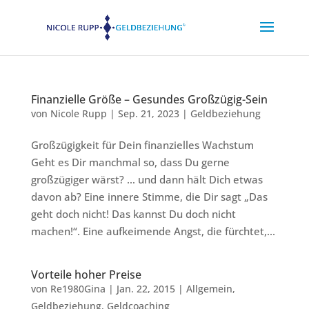
Finanzielle Größe – Gesundes Großzügig-Sein
von
Nicole Rupp
|
Sep. 21, 2023
|
Geldbeziehung
Großzügigkeit für Dein finanzielles Wachstum
Geht es Dir manchmal so, dass Du gerne
großzügiger wärst? … und dann hält Dich etwas
davon ab? Eine innere Stimme, die Dir sagt „Das
geht doch nicht! Das kannst Du doch nicht
machen!“. Eine aufkeimende Angst, die fürchtet,...
Vorteile hoher Preise
von
Re1980Gina
|
Jan. 22, 2015
|
Allgemein
,
Geldbeziehung
,
Geldcoaching