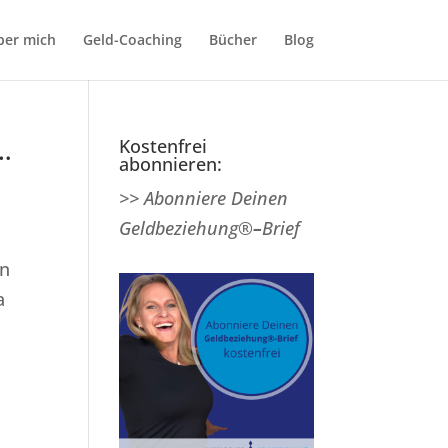
ber mich
Geld-Coaching
Bücher
Blog
…
Kostenfrei
abonnieren:
>> Abonniere Deinen
Geldbeziehung®
–
Brief
in
a