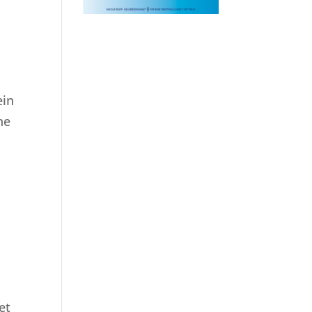
ein
ne
et